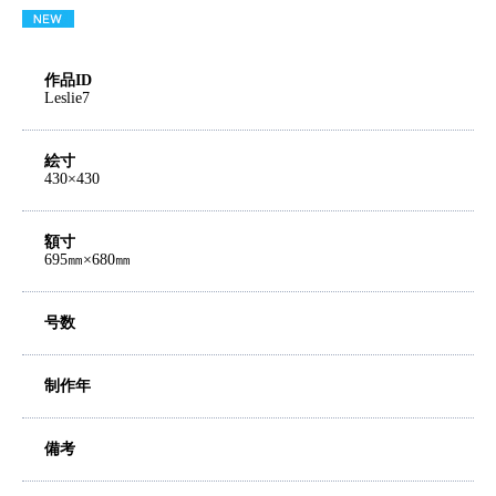
作品ID
Leslie7
絵寸
430×430
額寸
695㎜×680㎜
号数
制作年
備考