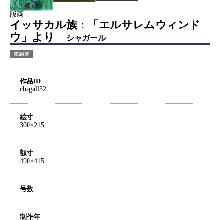
版画
イッサカル族：「エルサレムウィンド
ウ」より
シャガール
作品ID
chagall32
絵寸
300×215
額寸
490×415
号数
制作年