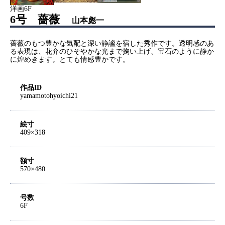
洋画6F
6号 薔薇
山本彪一
薔薇のもつ豊かな気配と深い静謐を宿した秀作です。透明感のあ
る表現は、花弁のひそやかな光まで掬い上げ、宝石のように静か
に煌めきます。とても情感豊かです。
作品ID
yamamotohyoichi21
絵寸
409×318
額寸
570×480
号数
6F