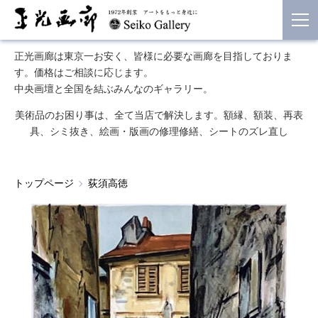
正光画廊は東京一お安く、皆様に必要な画廊を目指しておりま
す。価格はご相談に応じます。
中央画壇と全国を結ぶみんなのギャラリー。
美術品のお困り事は、全て当店で解決します。額縁、額装、再表
具、シミ抜き、絵画・版画の修理修繕、シートのズレ直し
トップページ
荻須高徳