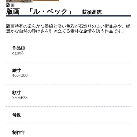
版画
版画 「ル・ベック」
荻須高徳
版画特有の柔らかな墨線と淡い色彩が石造りの古い街並みや、緑
豊かな自然の静けさを引き立てる素朴な旅情を誘う作品です。
作品ID
ogisu8
絵寸
465×380
額寸
750×638
号数
制作年