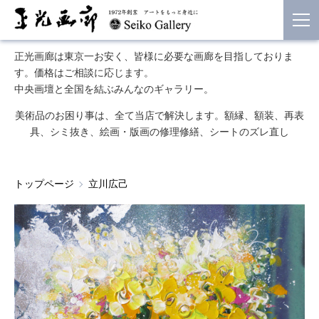
正光画廊は東京一お安く、皆様に必要な画廊を目指しておりま
す。価格はご相談に応じます。
中央画壇と全国を結ぶみんなのギャラリー。
美術品のお困り事は、全て当店で解決します。額縁、額装、再表
具、シミ抜き、絵画・版画の修理修繕、シートのズレ直し
トップページ
立川広己