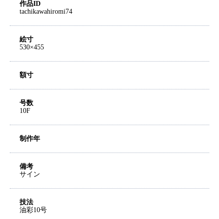
作品ID
tachikawahiromi74
絵寸
530×455
額寸
号数
10F
制作年
備考
サイン
技法
油彩10号