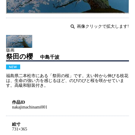
画像クリックで拡大します!
版画
祭田の櫻
中島千波
福島県二本松市にある「祭田の桜」です。太い幹から伸びる枝花
は、生命の強い力を感じるほど、のびのびと桜を咲かせていま
す。高級和額装付き。
作品ID
nakajimachinami001
絵寸
731×365