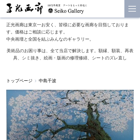
正光画廊は東京一お安く、皆様に必要な画廊を目指しておりま
す。価格はご相談に応じます。
中央画壇と全国を結ぶみんなのギャラリー。
美術品のお困り事は、全て当店で解決します。額縁、額装、再表
具、シミ抜き、絵画・版画の修理修繕、シートのズレ直し
トップページ
中島千波