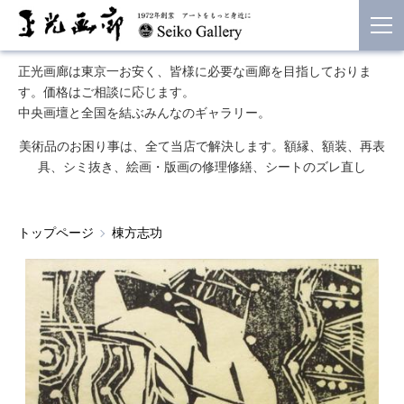
正光画廊は東京一お安く、皆様に必要な画廊を目指しておりま
す。価格はご相談に応じます。
中央画壇と全国を結ぶみんなのギャラリー。
美術品のお困り事は、全て当店で解決します。額縁、額装、再表
具、シミ抜き、絵画・版画の修理修繕、シートのズレ直し
トップページ
棟方志功