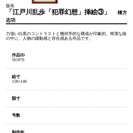
版画
「江戸川乱歩「犯罪幻想」挿絵③」
棟方
志功
力強い白黒のコントラストと幾何学的な構成が印象的。簡潔な線
の中に、人物の躍動感と存在感ある作品です。
作品ID
561876
絵寸
158×140
額寸
号数
制作年