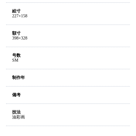
絵寸
227×158
額寸
398×328
号数
SM
制作年
備考
技法
油彩画