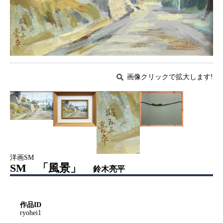
画像クリックで拡大します!
洋画SM
SM 「風景」
鈴木亮平
作品ID
ryohei1