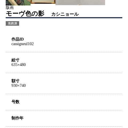
版画
モーヴ色の影
カシニョール
作品ID
cassigneul102
絵寸
635×480
額寸
930×740
号数
制作年