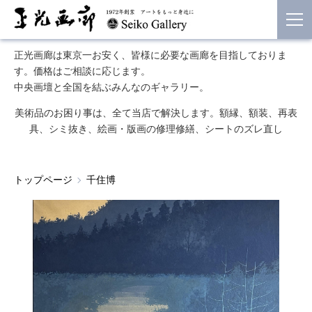
正光画廊は東京一お安く、皆様に必要な画廊を目指しておりま
す。価格はご相談に応じます。
中央画壇と全国を結ぶみんなのギャラリー。
美術品のお困り事は、全て当店で解決します。額縁、額装、再表
具、シミ抜き、絵画・版画の修理修繕、シートのズレ直し
トップページ
千住博