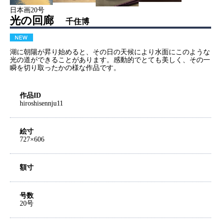
日本画20号
光の回廊
千住博
湖に朝陽が昇り始めると、その日の天候により水面にこのような
光の道ができることがあります。感動的でとても美しく、その一
瞬を切り取ったかの様な作品です。
作品ID
hiroshisennju11
絵寸
727×606
額寸
号数
20号