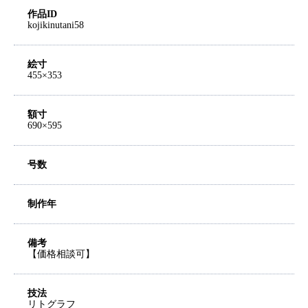
作品ID
kojikinutani58
絵寸
455×353
額寸
690×595
号数
制作年
備考
【価格相談可】
技法
リトグラフ