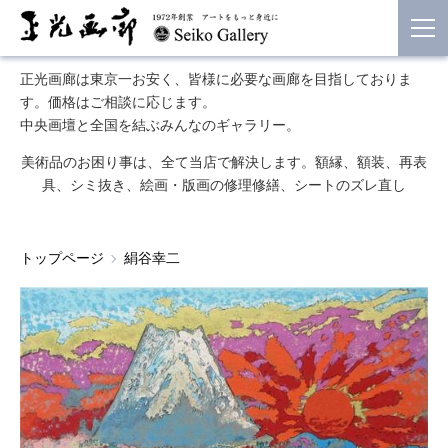
正光画廊は東京一お安く、皆様に必要な画廊を目指しておりま
す。価格はご相談に応じます。
中央画壇と全国を結ぶみんなのギャラリー。
美術品のお困り事は、全て当店で解決します。額縁、額装、再表
具、シミ抜き、絵画・版画の修理修繕、シートのズレ直し
トップページ
絹谷幸二