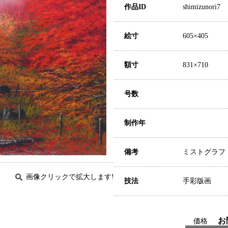
作品ID
shimizunori7
絵寸
605×405
額寸
831×710
号数
制作年
備考
ミストグラフ
画像クリックで拡大します!
技法
手彩版画
お
価格