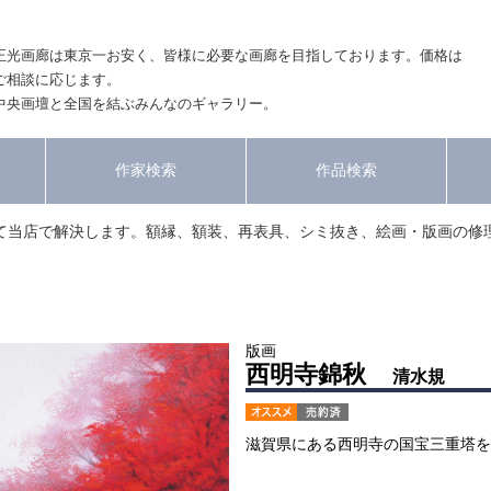
正光画廊は東京一お安く、皆様に必要な画廊を目指しております。価格は
ご相談に応じます。
中央画壇と全国を結ぶみんなのギャラリー。
作家検索
作品検索
て当店で解決します。額縁、額装、再表具、シミ抜き、絵画・版画の修
版画
西明寺錦秋
清水規
滋賀県にある西明寺の国宝三重塔を