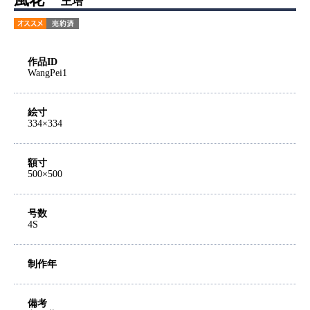
王培
作品ID
WangPei1
絵寸
334×334
額寸
500×500
号数
4S
制作年
備考