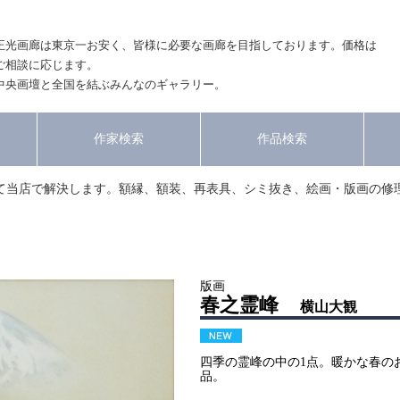
正光画廊は東京一お安く、皆様に必要な画廊を目指しております。価格は
ご相談に応じます。
中央画壇と全国を結ぶみんなのギャラリー。
作家検索
作品検索
て当店で解決します。額縁、額装、再表具、シミ抜き、絵画・版画の修
版画
春之霊峰
横山大観
四季の霊峰の中の1点。暖かな春の
品。