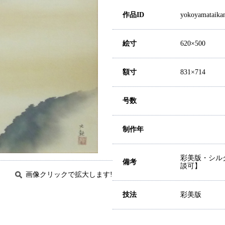
作品ID
yokoyamataika
絵寸
620×500
額寸
831×714
号数
制作年
彩美版・シル
備考
談可】
画像クリックで拡大します!
技法
彩美版