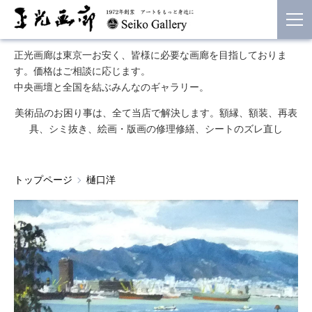
正光画廊は東京一お安く、皆様に必要な画廊を目指しておりま
す。価格はご相談に応じます。
中央画壇と全国を結ぶみんなのギャラリー。
美術品のお困り事は、全て当店で解決します。額縁、額装、再表
具、シミ抜き、絵画・版画の修理修繕、シートのズレ直し
トップページ
樋口洋