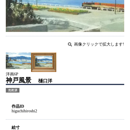
画像クリックで拡大します!
洋画6P
神戸風景
樋口洋
作品ID
higuchihiroshi2
絵寸