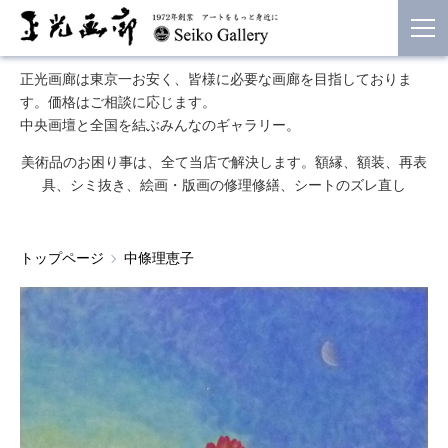
正光画廊は東京一お安く、皆様に必要な画廊を目指しておりま
す。価格はご相談に応じます。
中央画壇と全国を結ぶみんなのギャラリー。
美術品のお困り事は、全て当店で解決します。額縁、額装、再表
具、シミ抜き、絵画・版画の修理修繕、シートのズレ直し
トップページ
中條理恵子