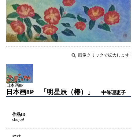
画像クリックで拡大します!
日本画8P
日本画8P 「明星辰（椿）」
中條理恵子
作品ID
chujo9
絵寸