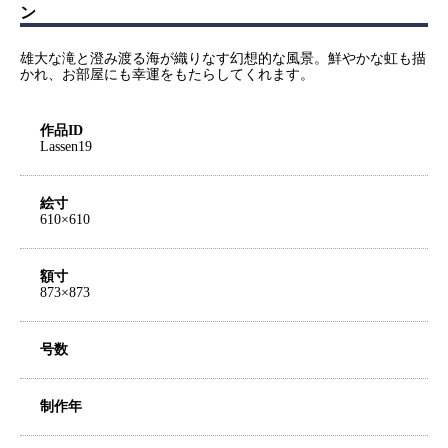
ン
雄大な滝と澄み渡る海が織りなす幻想的な風景。鮮やかな虹も描
かれ、お部屋にも幸運をもたらしてくれます。
作品ID
Lassen19
絵寸
610×610
額寸
873×873
号数
制作年