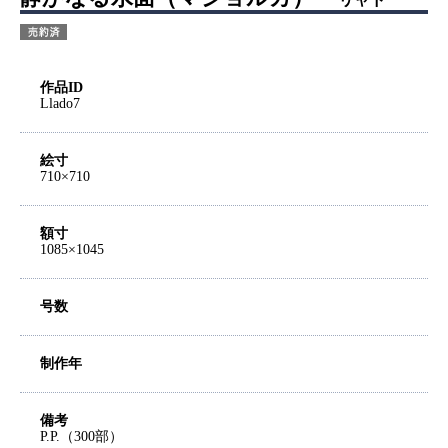
作品ID
Llado7
絵寸
710×710
額寸
1085×1045
号数
制作年
備考
P.P.（300部）