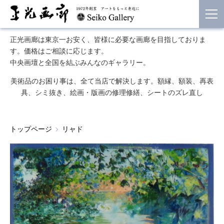
正光画廊は東京一お安く、皆様に必要な画廊を目指しておりま
す。価格はご相談に応じます。
中央画壇と全国を結ぶみんなのギャラリー。
美術品のお困り事は、全て当店で解決します。額縁、額装、再表
具、シミ抜き、絵画・版画の修理修繕、シートのズレ直し
トップページ
リャド