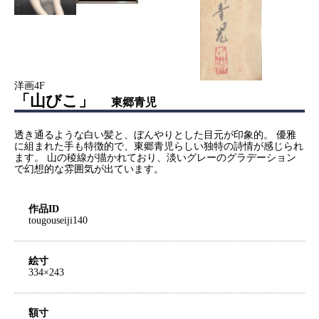
洋画4F
「山びこ」
東郷青児
透き通るような白い髪と、ぼんやりとした目元が印象的。 優雅
に組まれた手も特徴的で、東郷青児らしい独特の詩情が感じられ
ます。 山の稜線が描かれており、淡いグレーのグラデーション
で幻想的な雰囲気が出ています。
作品ID
tougouseiji140
絵寸
334×243
額寸