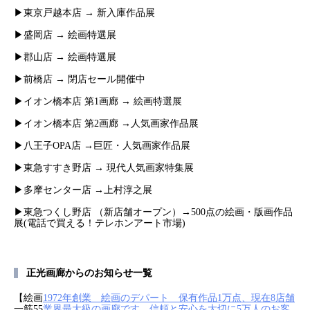
▶東京戸越本店 → 新入庫作品展
▶盛岡店 → 絵画特選展
▶郡山店 → 絵画特選展
▶前橋店 → 閉店セール開催中
▶イオン橋本店 第1画廊 → 絵画特選展
▶イオン橋本店 第2画廊 →人気画家作品展
▶八王子OPA店 →巨匠・人気画家作品展
▶東急すすき野店 → 現代人気画家特集展
▶多摩センター店 →上村淳之展
▶東急つくし野店 （新店舗オープン）→500点の絵画・版画作品
展(電話で買える！テレホンアート市場)
正光画廊からのお知らせ一覧
【絵画
1972年創業 絵画のデパート 保有作品1万点、現在8店舗
一筋55
業界最大級の画廊です。信頼と安心を大切に5万人のお客