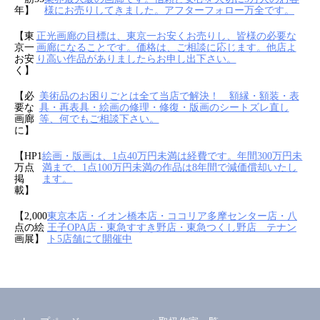
年】
様にお売りしてきました。アフターフォロー万全です。
【東
正光画廊の目標は、東京一お安くお売りし、皆様の必要な
京一
画廊になることです。価格は、ご相談に応じます。他店よ
お安
り高い作品がありましたらお申し出下さい。
く】
【必
美術品のお困りごとは全て当店で解決！ 額縁・額装・表
要な
具・再表具・絵画の修理・修復・版画のシートズレ直し
画廊
等、何でもご相談下さい。
に】
【HP1
絵画・版画は、1点40万円未満は経費です。年間300万円未
万点
満まで、1点100万円未満の作品は8年間で減価償却いたし
掲
ます。
載】
【2,000
東京本店・イオン橋本店・ココリア多摩センター店・八
点の絵
王子OPA店・東急すすき野店・東急つくし野店 テナン
画展】
ト5店舗にて開催中