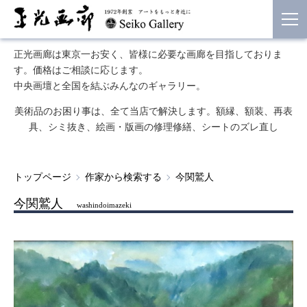
正光画廊は東京一お安く、皆様に必要な画廊を目指しておりま
す。価格はご相談に応じます。
中央画壇と全国を結ぶみんなのギャラリー。
美術品のお困り事は、全て当店で解決します。額縁、額装、再表
具、シミ抜き、絵画・版画の修理修繕、シートのズレ直し
トップページ
作家から検索する
今関鷲人
今関鷲人
washindoimazeki