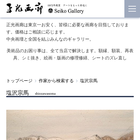
正光画廊は東京一お安く、皆様に必要な画廊を目指しておりま
す。価格はご相談に応じます。
中央画壇と全国を結ぶみんなのギャラリー。
美術品のお困り事は、全て当店で解決します。額縁、額装、再表
具、シミ抜き、絵画・版画の修理修繕、シートのズレ直し
トップページ
作家から検索する
塩沢宗馬
塩沢宗馬
shiozawasoma