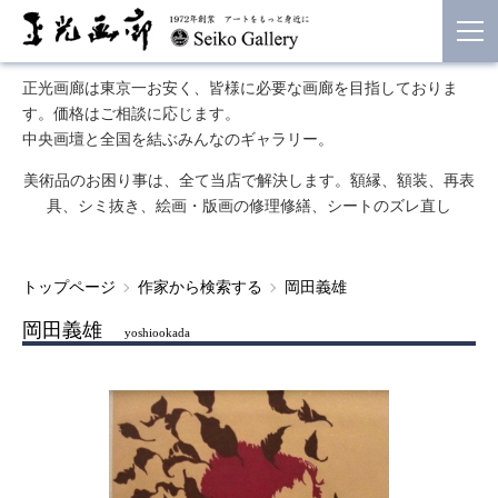
正光画廊は東京一お安く、皆様に必要な画廊を目指しておりま
す。価格はご相談に応じます。
中央画壇と全国を結ぶみんなのギャラリー。
美術品のお困り事は、全て当店で解決します。額縁、額装、再表
具、シミ抜き、絵画・版画の修理修繕、シートのズレ直し
トップページ
作家から検索する
岡田義雄
岡田義雄
yoshiookada