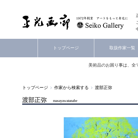
トップページ
取扱作家一覧
美術品のお困り事は、全
トップページ
作家から検索する
渡部正弥
渡部正弥
masayawatanabe