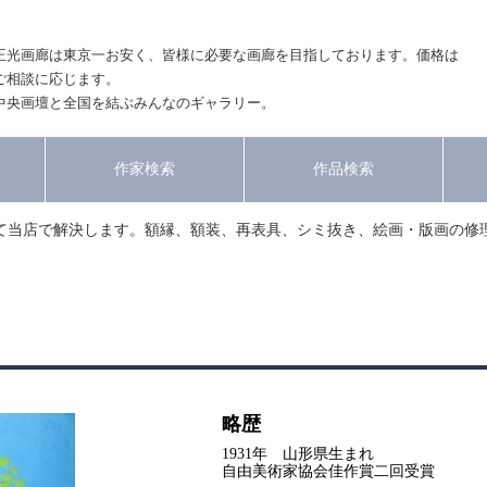
正光画廊は東京一お安く、皆様に必要な画廊を目指しております。価格は
ご相談に応じます。
中央画壇と全国を結ぶみんなのギャラリー。
作家検索
作品検索
て当店で解決します。額縁、額装、再表具、シミ抜き、絵画・版画の修
略歴
1931年 山形県生まれ
自由美術家協会佳作賞二回受賞