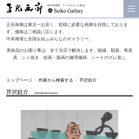
正光画廊は東京一お安く、皆様に必要な画廊を目指しておりま
す。価格はご相談に応じます。
中央画壇と全国を結ぶみんなのギャラリー。
美術品のお困り事は、全て当店で解決します。額縁、額装、再表
具、シミ抜き、絵画・版画の修理修繕、シートのズレ直し
トップページ
作家から検索する
芹沢銈介
芹沢銈介
keisukeserizawa