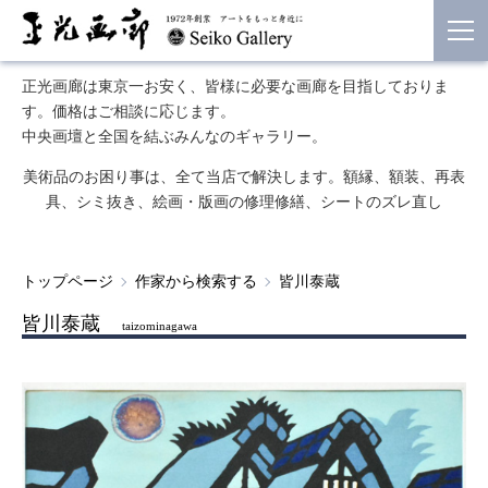
正光画廊は東京一お安く、皆様に必要な画廊を目指しておりま
す。価格はご相談に応じます。
中央画壇と全国を結ぶみんなのギャラリー。
美術品のお困り事は、全て当店で解決します。額縁、額装、再表
具、シミ抜き、絵画・版画の修理修繕、シートのズレ直し
トップページ
作家から検索する
皆川泰蔵
皆川泰蔵
taizominagawa