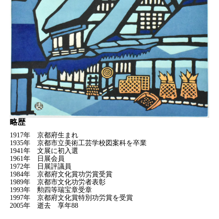
略歴
1917年 京都府生まれ
1935年 京都市立美術工芸学校図案科を卒業
1941年 文展に初入選
1961年 日展会員
1972年 日展評議員
1984年 京都府文化賞功労賞受賞
1989年 京都市文化功労者表彰
1993年 勲四等瑞宝章受章
1997年 京都府文化賞特別功労賞を受賞
2005年 逝去 享年88