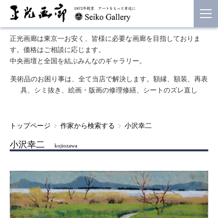
正光画廊は東京一お安く、皆様に必要な画廊を目指しておりま
す。価格はご相談に応じます。
中央画壇と全国を結ぶみんなのギャラリー。
美術品のお困り事は、全て当店で解決します。額縁、額装、再表
具、シミ抜き、絵画・版画の修理修繕、シートのズレ直し
トップページ
作家から検索する
小沢幸二
小沢幸二
kojiozawa