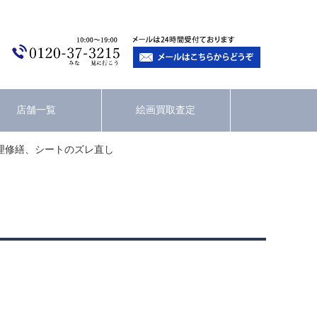
店舗一覧
絵画買取査定
理修繕、シートのズレ直し