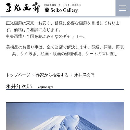
正光画廊は東京一お安く、皆様に必要な画廊を目指しておりま
す。価格はご相談に応じます。
中央画壇と全国を結ぶみんなのギャラリー。
美術品のお困り事は、全て当店で解決します。額縁、額装、再表
具、シミ抜き、絵画・版画の修理修繕、シートのズレ直し
トップページ
作家から検索する
永井洋次郎
永井洋次郎
yojironagai