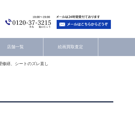
店舗一覧
絵画買取査定
理修繕、シートのズレ直し