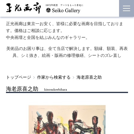
正光画廊は東京一お安く、皆様に必要な画廊を目指しておりま
す。価格はご相談に応じます。
中央画壇と全国を結ぶみんなのギャラリー。
美術品のお困り事は、全て当店で解決します。額縁、額装、再表
具、シミ抜き、絵画・版画の修理修繕、シートのズレ直し
トップページ
作家から検索する
海老原喜之助
海老原喜之助
kinosukeebihara