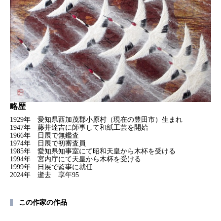
略歴
1929年 愛知県西加茂郡小原村（現在の豊田市）生まれ
1947年 藤井達吉に師事して和紙工芸を開始
1966年 日展で無鑑査
1974年 日展で初審査員
1985年 愛知県知事室にて昭和天皇から木杯を受ける
1994年 宮内庁にて天皇から木杯を受ける
1999年 日展で監事に就任
2024年 逝去 享年95
この作家の作品