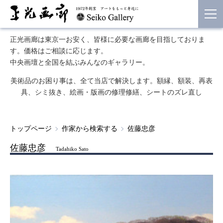
正光画廊は東京一お安く、皆様に必要な画廊を目指しておりま
す。価格はご相談に応じます。
中央画壇と全国を結ぶみんなのギャラリー。
美術品のお困り事は、全て当店で解決します。額縁、額装、再表
具、シミ抜き、絵画・版画の修理修繕、シートのズレ直し
トップページ
作家から検索する
佐藤忠彦
佐藤忠彦
Tadahiko Sato