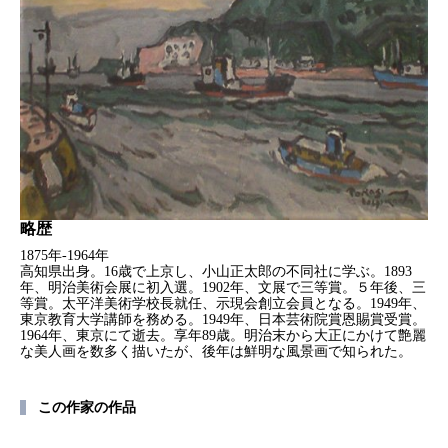
略歴
1875年-1964年
高知県出身。16歳で上京し、小山正太郎の不同社に学ぶ。1893
年、明治美術会展に初入選。1902年、文展で三等賞。５年後、三
等賞。太平洋美術学校長就任、示現会創立会員となる。1949年、
東京教育大学講師を務める。1949年、日本芸術院賞恩賜賞受賞。
1964年、東京にて逝去。享年89歳。明治末から大正にかけて艶麗
な美人画を数多く描いたが、後年は鮮明な風景画で知られた。
この作家の作品