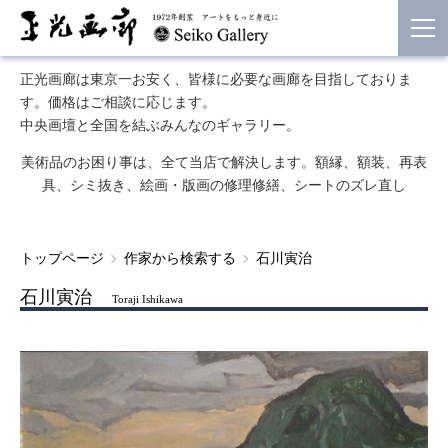
正光画廊は東京一お安く、皆様に必要な画廊を目指しておりま
す。価格はご相談に応じます。
中央画壇と全国を結ぶみんなのギャラリー。
美術品のお困り事は、全て当店で解決します。額縁、額装、再表
具、シミ抜き、絵画・版画の修理修繕、シートのズレ直し
トップページ
作家から検索する
石川寅治
石川寅治
Toraji Ishikawa