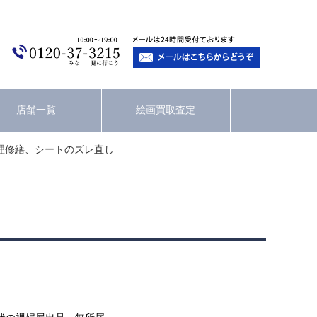
店舗一覧
絵画買取査定
理修繕、シートのズレ直し