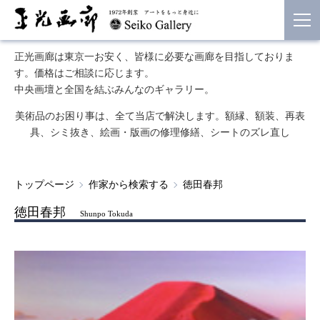
正光画廊は東京一お安く、皆様に必要な画廊を目指しておりま
す。価格はご相談に応じます。
中央画壇と全国を結ぶみんなのギャラリー。
美術品のお困り事は、全て当店で解決します。額縁、額装、再表
具、シミ抜き、絵画・版画の修理修繕、シートのズレ直し
トップページ
作家から検索する
徳田春邦
徳田春邦
Shunpo Tokuda