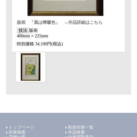
版画 「風は檸曚色」 →作品詳細はこちら
技法
版画
400mm × 225mm
特別価格
34,100円(税込)
トップページ
取扱作家一覧
作家検索
作品検索