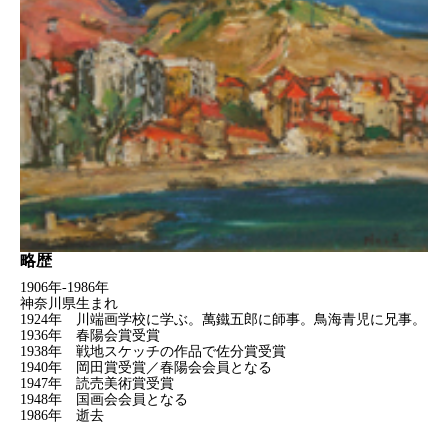
略歴
1906年-1986年
神奈川県生まれ
1924年 川端画学校に学ぶ。萬鐵五郎に師事。鳥海青児に兄事。
1936年 春陽会賞受賞
1938年 戦地スケッチの作品で佐分賞受賞
1940年 岡田賞受賞／春陽会会員となる
1947年 読売美術賞受賞
1948年 国画会会員となる
1986年 逝去