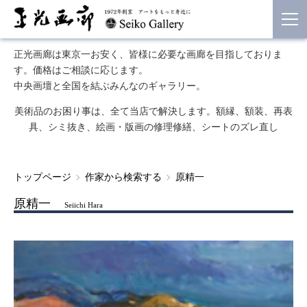
正光画廊は東京一お安く、皆様に必要な画廊を目指しておりま
す。価格はご相談に応じます。
中央画壇と全国を結ぶみんなのギャラリー。
美術品のお困り事は、全て当店で解決します。額縁、額装、再表
具、シミ抜き、絵画・版画の修理修繕、シートのズレ直し
トップページ
作家から検索する
原精一
原精一
Seiichi Hara