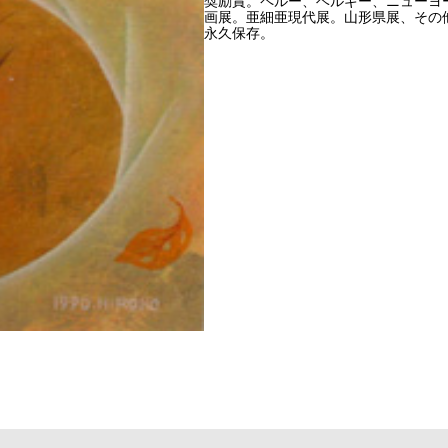
奨励賞。ペルー、ベルギー、ニューヨ
画展。亜細亜現代展。山形県展、その
永久保存。