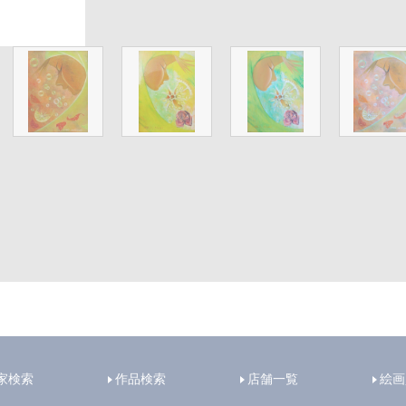
家検索
作品検索
店舗一覧
絵画