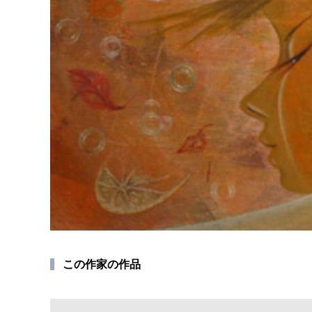
この作家の作品