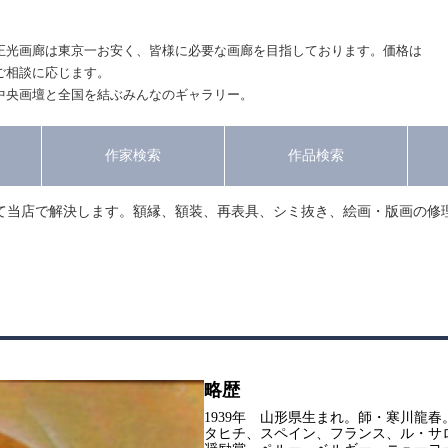
正光画廊は東京一お安く、皆様に必要な画廊を目指しております。価格は
ご相談に応じます。
中央画壇と全国を結ぶみんなのギャラリー。
作家検索
作品検索
て当店で解決します。額縁、額装、再表具、シミ抜き、絵画・版画の修
略歴
1939年 山形県生まれ。師・寒川龍春
タヒチ、スペイン、フランス、ル・サ