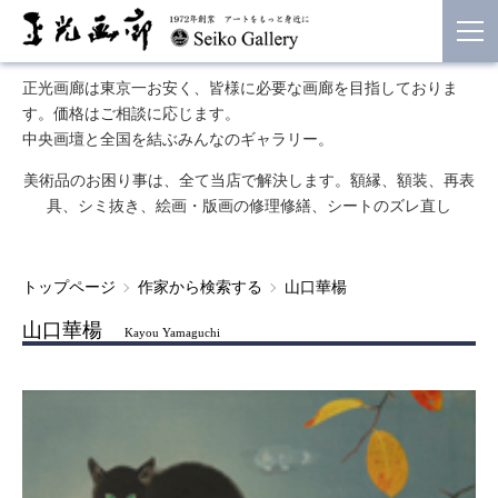
正光画廊は東京一お安く、皆様に必要な画廊を目指しておりま
す。価格はご相談に応じます。
中央画壇と全国を結ぶみんなのギャラリー。
美術品のお困り事は、全て当店で解決します。額縁、額装、再表
具、シミ抜き、絵画・版画の修理修繕、シートのズレ直し
トップページ
作家から検索する
山口華楊
山口華楊
Kayou Yamaguchi