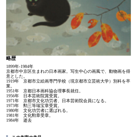
略歴
1899年-1984年
京都市中京区生まれの日本画家。写生中心の画風で、動物画を得
意とした。
1919年 京都市立絵画専門学校（現京都市立芸術大学）別科を卒
業。
1951年 京都日本画科協会理事長就任。
1956年 日本芸術院賞受賞。
1971年 京都市文化功労者、日本芸術院会員になる。
1973年 勲三等瑞宝章受賞。
1980年 文化功労者に選ばれる。
1981年 文化勲章受章。
1984年 逝去