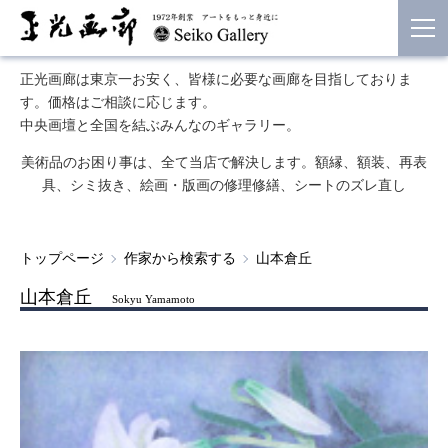
正光画廊は東京一お安く、皆様に必要な画廊を目指しておりま
す。価格はご相談に応じます。
中央画壇と全国を結ぶみんなのギャラリー。
美術品のお困り事は、全て当店で解決します。額縁、額装、再表
具、シミ抜き、絵画・版画の修理修繕、シートのズレ直し
トップページ
作家から検索する
山本倉丘
山本倉丘
Sokyu Yamamoto