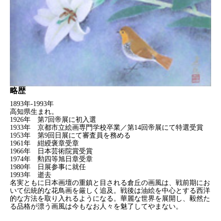
略歴
1893年-1993年
高知県生まれ。
1926年 第7回帝展に初入選
1933年 京都市立絵画専門学校卒業／第14回帝展にて特選受賞
1953年 第9回日展にて審査員を務める
1961年 紺綬褒章受章
1966年 日本芸術院賞受賞
1974年 勲四等旭日章受章
1980年 日展参事に就任
1993年 逝去
名実ともに日本画壇の重鎮と目される倉丘の画風は、戦前期にお
いて伝統的な花鳥画を厳しく追及。戦後は油絵を中心とする西洋
的な方法を取り入れるようになる。華麗な世界を展開し、毅然た
る品格が漂う画風は今もなお人々を魅了してやまない。