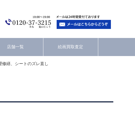
店舗一覧
絵画買取査定
理修繕、シートのズレ直し