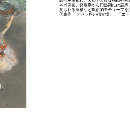
線描を重視し、大胆で奇抜な構図や対
や肖像画、発展期から円熟期には競馬
見られる浴槽など風俗的モティーフを
代表作 「オペラ座の稽古場」、「エト