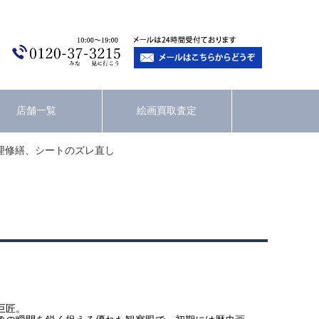
店舗一覧
絵画買取査定
理修繕、シートのズレ直し
巨匠。