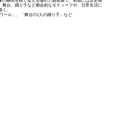
象の瞬間を鋭く捉える優れた観察眼で、初期には歴史画
、舞台、踊り子など都会的なモティーフや、日常生活に
描く。
ワール」、「舞台の2人の踊り子」など