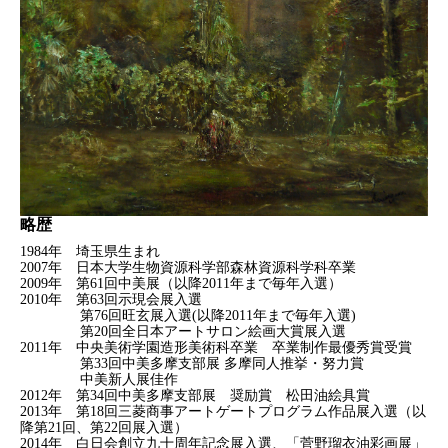
略歴
1984年 埼玉県生まれ
2007年 日本大学生物資源科学部森林資源科学科卒業
2009年 第61回中美展（以降2011年まで毎年入選）
2010年 第63回示現会展入選
第76回旺玄展入選(以降2011年まで毎年入選)
第20回全日本アートサロン絵画大賞展入選
2011年 中央美術学園造形美術科卒業 卒業制作最優秀賞受賞
第33回中美多摩支部展 多摩同人推挙・努力賞
中美新人展佳作
2012年 第34回中美多摩支部展 奨励賞 松田油絵具賞
2013年 第18回三菱商事アートゲートプログラム作品展入選（以
降第21回、第22回展入選）
2014年 白日会創立九十周年記念展入選、「菅野瑠衣油彩画展」