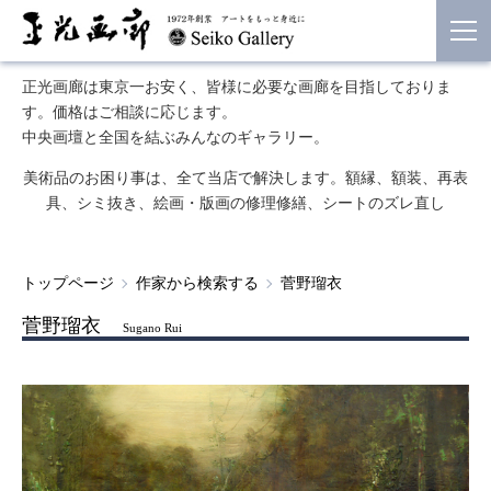
正光画廊は東京一お安く、皆様に必要な画廊を目指しておりま
す。価格はご相談に応じます。
中央画壇と全国を結ぶみんなのギャラリー。
美術品のお困り事は、全て当店で解決します。額縁、額装、再表
具、シミ抜き、絵画・版画の修理修繕、シートのズレ直し
トップページ
作家から検索する
菅野瑠衣
菅野瑠衣
Sugano Rui