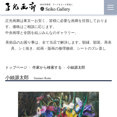
正光画廊は東京一お安く、皆様に必要な画廊を目指しておりま
す。価格はご相談に応じます。
中央画壇と全国を結ぶみんなのギャラリー。
美術品のお困り事は、全て当店で解決します。額縁、額装、再表
具、シミ抜き、絵画・版画の修理修繕、シートのズレ直し
トップページ
作家から検索する
小絲源太郎
小絲源太郎
Gentaro Koito