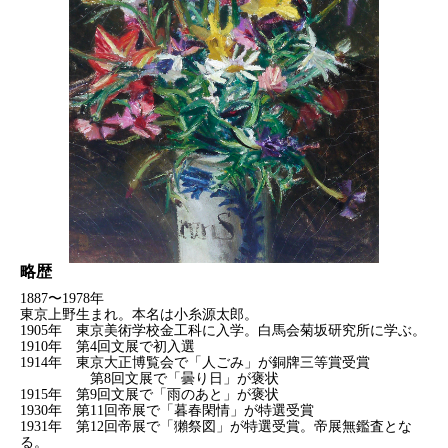
略歴
1887〜1978年
東京上野生まれ。本名は小糸源太郎。
1905年 東京美術学校金工科に入学。白馬会菊坂研究所に学ぶ。
1910年 第4回文展で初入選
1914年 東京大正博覧会で「人ごみ」が銅牌三等賞受賞
第8回文展で「曇り日」が褒状
1915年 第9回文展で「雨のあと」が褒状
1930年 第11回帝展で「暮春閑情」が特選受賞
1931年 第12回帝展で「獺祭図」が特選受賞。帝展無鑑査とな
る。