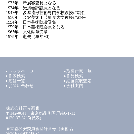
1933年 帝展審査員となる
1934年 光風会評議員となる
1947年 多摩造形芸術専門学校教授に就任
1950年 金沢美術工芸短期大学教授に就任
1954年 日本芸術院賞受賞
1959年 日本芸術院会員となる
1965年 文化勲章受章
1978年 逝去（享年90）
トップページ
取扱作家一覧
作家検索
作品検索
店舗一覧
絵画買取査定
お問い合わせ
会社案内
株式会社正光画廊
〒142-0041 東京都品川区戸越6-1-12
0120-37-3215(代表)
東京都公安委員会登録番号（美術品）
第301068901586号