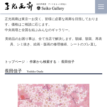
正光画廊は東京一お安く、皆様に必要な画廊を目指しておりま
す。価格はご相談に応じます。
中央画壇と全国を結ぶみんなのギャラリー。
美術品のお困り事は、全て当店で解決します。額縁、額装、再表
具、シミ抜き、絵画・版画の修理修繕、シートのズレ直し
トップページ
作家から検索する
長田佳子
長田佳子
Yoshiko Osada