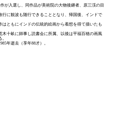
出品作が入選し、同作品が美術院の大物後継者、原三渓の目
旅行に観波も随行できることとなり、帰国後、インドで
。
出品作はともにインドの伝統的絵画から着想を得て描いたも
は荒木十畝に師事し読書会に所属、以後は平福百穂の画風
る。
985年逝去（享年88才）。