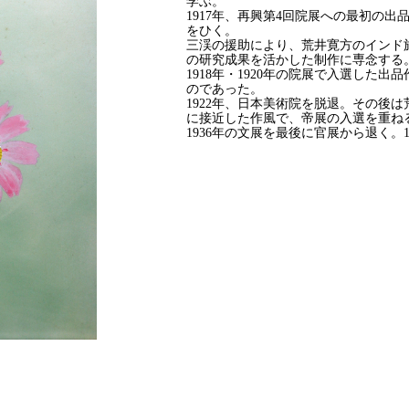
学ぶ。
1917年、再興第4回院展への最初の
をひく。
三渓の援助により、荒井寛方のインド
の研究成果を活かした制作に専念する
1918年・1920年の院展で入選した
のであった。
1922年、日本美術院を脱退。その後
に接近した作風で、帝展の入選を重ね
1936年の文展を最後に官展から退く。1