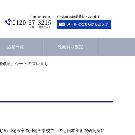
店舗一覧
絵画買取査定
理修繕、シートのズレ直し
はじめ川端玉章の川端画学校で、のち日本美術院研究所に