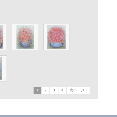
1
2
3
4
次ページ ›