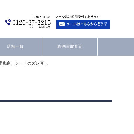
店舗一覧
絵画買取査定
理修繕、シートのズレ直し