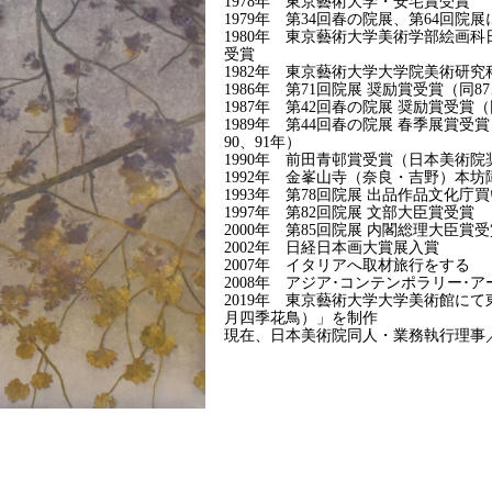
1978年 東京藝術大学・安宅賞受賞
1979年 第34回春の院展、第64回
1980年 東京藝術大学美術学部絵画
受賞
1982年 東京藝術大学大学院美術研
1986年 第71回院展 奨励賞受賞（同87
1987年 第42回春の院展 奨励賞受賞（同
1989年 第44回春の院展 春季展賞受
90、91年）
1990年 前田青邨賞受賞（日本美術院
1992年 金峯山寺（奈良・吉野）本
1993年 第78回院展 出品作品文化庁
1997年 第82回院展 文部大臣賞受賞
2000年 第85回院展 内閣総理大臣賞
2002年 日経日本画大賞展入賞
2007年 イタリアへ取材旅行をする
2008年 アジア･コンテンポラリー･ア
2019年 東京藝術大学大学美術館に
月四季花鳥）」を制作
現在、日本美術院同人・業務執行理事