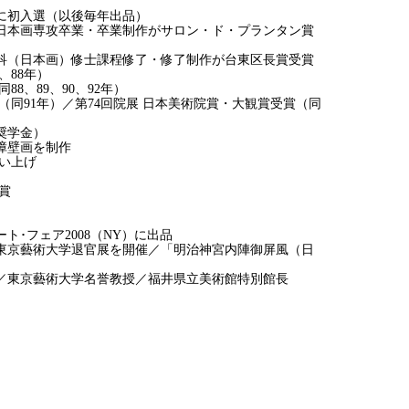
院展に初入選（以後毎年出品）
科日本画専攻卒業・卒業制作がサロン・ド・プランタン賞
究科（日本画）修士課程修了・修了制作が台東区長賞受賞
、88年）
88、89、90、92年）
賞（同91年）／第74回院展 日本美術院賞・大観賞受賞（同
奨学金）
坊障壁画を制作
買い上げ
受賞
ート･フェア2008（NY）に出品
て東京藝術大学退官展を開催／「明治神宮内陣御屏風（日
／東京藝術大学名誉教授／福井県立美術館特別館長