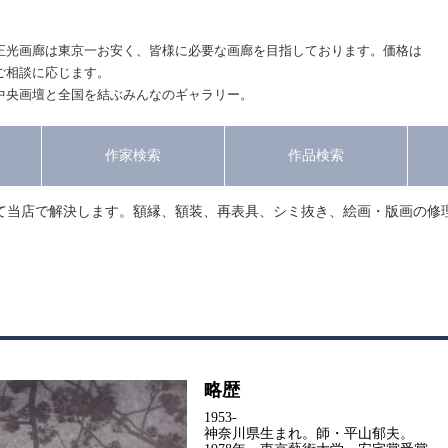
正光画廊は東京一お安く、皆様に必要な画廊を目指しております。価格は
ご相談に応じます。
中央画壇と全国を結ぶみんなのギャラリー。
作家検索
作品検索
て当店で解決します。額縁、額装、再表具、シミ抜き、絵画・版画の修
略歴
1953-
神奈川県生まれ。師・平山郁夫。