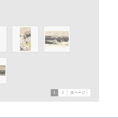
1
2
次ページ ›