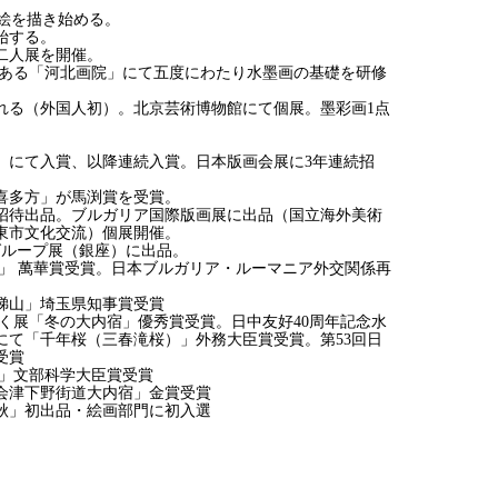
の絵を描き始める。
始する。
て二人展を開催。
荘にある「河北画院」にて五度にわたり水墨画の基礎を研修
される（外国人初）。北京芸術博物館にて個展。墨彩画1点
。
父村）にて入賞、以降連続入賞。日本版画会展に3年連続招
の喜多方」が馬渕賞を受賞。
）に招待出品。ブルガリア国際版画展に出品（国立海外美術
東市文化交流）個展開催。
、グループ展（銀座）に出品。
小雪」 萬華賞受賞。日本ブルガリア・ルーマニア外交関係再
磐梯山」埼玉県知事賞受賞
を描く展「冬の大内宿」優秀賞受賞。日中友好40周年記念水
にて「千年桜（三春滝桜）」外務大臣賞受賞。第53回日
受賞
滝桜」文部科学大臣賞受賞
「会津下野街道大内宿」金賞受賞
暮秋」初出品・絵画部門に初入選