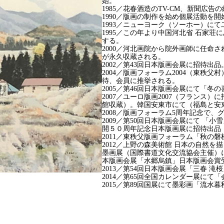
始。
1985／花春酒造のTV-CM、新聞広告
1990／版画の制作を始め個展活動を開
1993／ニューヨーク（ソーホー）に
1995／この年より中国河北省 石家
する。
2000／河北画院から院外画師に任命
が永久収蔵される。
2002／第43回日本版画会展に招待出品
2004／版画フォーラム2004（東秩
待、会員に推挙される。
2005／第46回日本版画会展にて「冬
2007／ユーロ版画2007（フランス
館収蔵）。韓国安東市にて（福島と安
2008／版画フォーラム5周年記念で
2009／第50回日本版画会展にて 「
開５０周年記念日本版画展に招待出品
2011／東秩父版画フォーラム「秋の
2012／上野の森美術館 日本の自然
墨画展（国際書道文化交流協会主催）
本版画会展「水郷烏鎮」日本版画会賞
2013／第54回日本版画会展「三春 
2014／第65回全国カレンダー展にて
2015／第89回国展にて墨彩画「流水